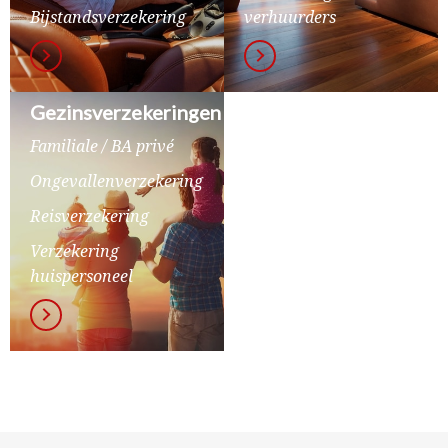
Bijstandsverzekering
verhuurders
Gezinsverzekeringen
Familiale / BA privé
Ongevallenverzekering
Reisverzekering
Verzekering
huispersoneel