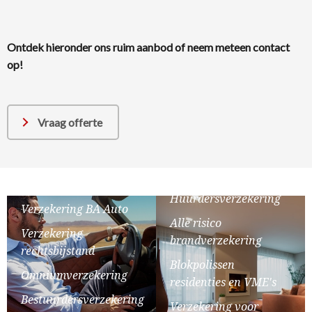
Ontdek hieronder ons ruim aanbod of neem meteen contact
op!
Vraag offerte
Brandverzekeringen
Klassieke
brandverzekering
Autoverzekeringen
Huurdersverzekering
Verzekering BA Auto
Alle risico
Verzekering
brandverzekering
rechtsbijstand
Blokpolissen
Omniumverzekering
residenties en VME's
Bestuurdersverzekering
Verzekering voor